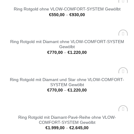
Ring Rotgold ohne VLOW-COMFORT-SYSTEM Gewölbt
Auf die
€
550,00
–
€
930,00
Wunschliste
Ring Rotgold mit Diamant ohne VLOW-COMFORT-SYSTEM
Auf die
Gewölbt
Wunschliste
€
770,00
–
€
1.220,00
Ring Rotgold mit Diamant und Star ohne VLOW-COMFORT-
Auf die
SYSTEM Gewölbt
Wunschliste
€
770,00
–
€
1.220,00
Ring Rotgold mit Diamant-Pavé-Reihe ohne VLOW-
Auf die
COMFORT-SYSTEM Gewölbt
Wunschliste
€
1.999,00
–
€
2.645,00