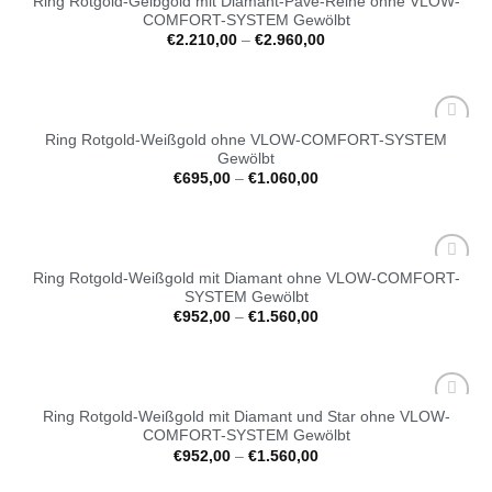
Ring Rotgold-Gelbgold mit Diamant-Pavé-Reihe ohne VLOW-
Auf die
COMFORT-SYSTEM Gewölbt
Wunschliste
€
2.210,00
–
€
2.960,00
Ring Rotgold-Weißgold ohne VLOW-COMFORT-SYSTEM
Auf die
Gewölbt
Wunschliste
€
695,00
–
€
1.060,00
Ring Rotgold-Weißgold mit Diamant ohne VLOW-COMFORT-
Auf die
SYSTEM Gewölbt
Wunschliste
€
952,00
–
€
1.560,00
Ring Rotgold-Weißgold mit Diamant und Star ohne VLOW-
Auf die
COMFORT-SYSTEM Gewölbt
Wunschliste
€
952,00
–
€
1.560,00