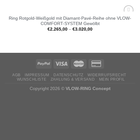
Ring Rotgold-Weißgold mit Diamant-Pavé-Reihe ohne VLOW-
Auf die
COMFORT-SYSTEM Gewölbt
Wunschliste
€
2.265,00
–
€
3.020,00
AGB
IMPRESSUM
DATENSCHUTZ
WIDERRUFSRECHT
WUNSCHLISTE
ZAHLUNG & VERSAND
MEIN PROFIL
Copyright 2026 ©
VLOW-RING Concept