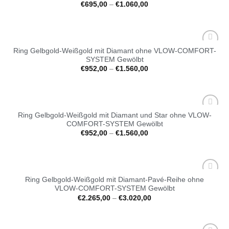
€
695,00
–
€
1.060,00
Ring Gelbgold-Weißgold mit Diamant ohne VLOW-COMFORT-
Auf die
SYSTEM Gewölbt
Wunschliste
€
952,00
–
€
1.560,00
Ring Gelbgold-Weißgold mit Diamant und Star ohne VLOW-
Auf die
COMFORT-SYSTEM Gewölbt
Wunschliste
€
952,00
–
€
1.560,00
Ring Gelbgold-Weißgold mit Diamant-Pavé-Reihe ohne
Auf die
VLOW-COMFORT-SYSTEM Gewölbt
Wunschliste
€
2.265,00
–
€
3.020,00