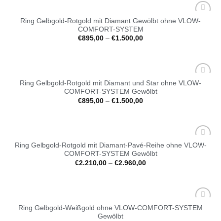
Ring Gelbgold-Rotgold mit Diamant Gewölbt ohne VLOW-
Auf die
COMFORT-SYSTEM
Wunschliste
€
895,00
–
€
1.500,00
Ring Gelbgold-Rotgold mit Diamant und Star ohne VLOW-
Auf die
COMFORT-SYSTEM Gewölbt
Wunschliste
€
895,00
–
€
1.500,00
Ring Gelbgold-Rotgold mit Diamant-Pavé-Reihe ohne VLOW-
Auf die
COMFORT-SYSTEM Gewölbt
Wunschliste
€
2.210,00
–
€
2.960,00
Ring Gelbgold-Weißgold ohne VLOW-COMFORT-SYSTEM
Auf die
Gewölbt
Wunschliste