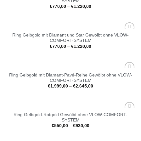
SYSTEM
Wunschliste
€
770,00
–
€
1.220,00
Ring Gelbgold mit Diamant und Star Gewölbt ohne VLOW-
Auf die
COMFORT-SYSTEM
Wunschliste
€
770,00
–
€
1.220,00
Ring Gelbgold mit Diamant-Pavé-Reihe Gewölbt ohne VLOW-
Auf die
COMFORT-SYSTEM
Wunschliste
€
1.999,00
–
€
2.645,00
Ring Gelbgold-Rotgold Gewölbt ohne VLOW-COMFORT-
Auf die
SYSTEM
Wunschliste
€
550,00
–
€
930,00